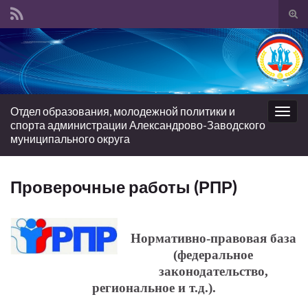
Вкл/
вык
Search for:
фор
пои
Отдел образования, молодежной политики и
Вкл/
спорта администрации Александрово-Заводского
выкл
муниципального округа
нави
Проверочные работы (РПР)
Нормативно-правовая база
(федеральное
законодательство,
региональное и т.д.).